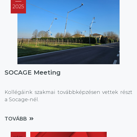
2025
SOCAGE Meeting
Kollégáink szakmai továbbképzésen vettek részt
a Socage-nél.
TOVÁBB