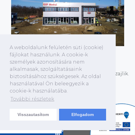
A weboldalunk felületén süti (cookie)
Új gödöllői telephelyünk építése
fájlokat használunk. A cookie-k
töretlenül zajlik
személyek azonosítására nem
alkalmasak, szolgáltatásaink
Új gödöllői telephelyünk építése töretlenül zajlik.
biztosításához szükségesek. Az oldal
használatával Ön beleegyezik a
cookie-k használatába.
További részletek
TOVÁBB
Visszautasítom
Elfogadom