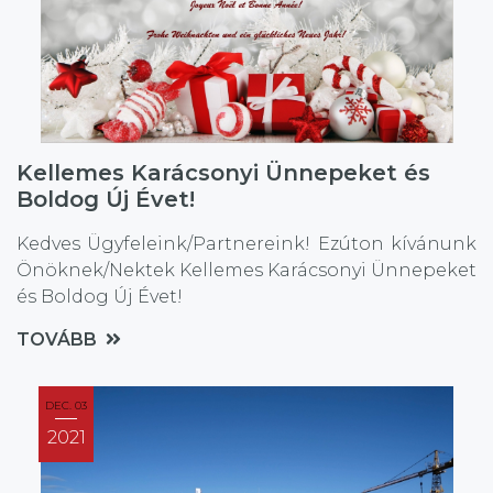
Kellemes Karácsonyi Ünnepeket és
Boldog Új Évet!
Kedves Ügyfeleink/Partnereink! Ezúton kívánunk
Önöknek/Nektek Kellemes Karácsonyi Ünnepeket
és Boldog Új Évet!
TOVÁBB
DEC. 03
2021