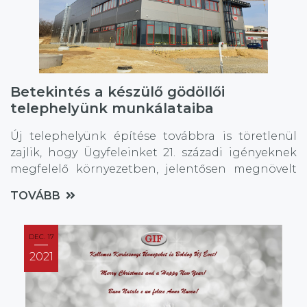
Betekintés a készülő gödöllői
telephelyünk munkálataiba
Új telephelyünk építése továbbra is töretlenül
zajlik, hogy Ügyfeleinket 21. századi igényeknek
megfelelő környezetben, jelentősen megnövelt
területen fogadhassuk és szolgálhassuk ki.
TOVÁBB
DEC. 17
2021