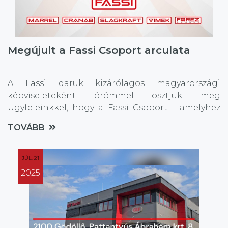
Megújult a Fassi Csoport arculata
A Fassi daruk kizárólagos magyarországi
képviseleteként örömmel osztjuk meg
Ügyfeleinkkel, hogy a Fassi Csoport – amelyhez
többek között a Marrel, Cranab, Vimek, Slagkraft
TOVÁBB
és Forez Bennes is tartozik – bemutatta új,
egységes vállalati identitását.
JÚL. 21
2025