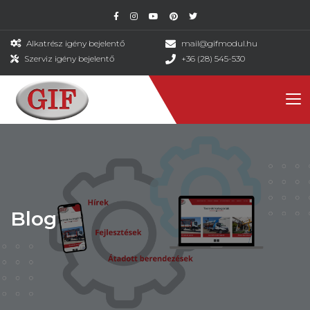
Alkatrész igény bejelentő
mail@gifmodul.hu
Szerviz igény bejelentő
+36 (28) 545-530
Blog