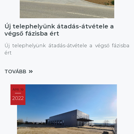
Új telephelyünk átadás-átvétele a
végső fázisba ért
Új telephelyünk átadás-átvétele a végső fázisba
ért
TOVÁBB
ÁPR. 19
2022