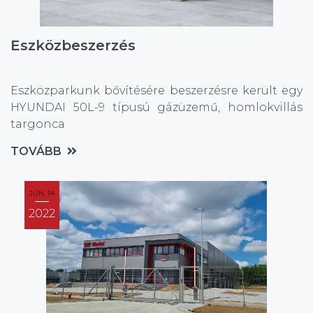
Eszközbeszerzés
Eszközparkunk bővítésére beszerzésre került egy
HYUNDAI 50L-9 típusú gázüzemű, homlokvillás
targonca
TOVÁBB
JÚN. 14
2022