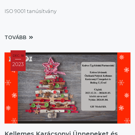
ISO 9001 tanúsítvány
TOVÁBB
DEC. 18
2023
Kellemes Karácsonyi Ünnepeket és