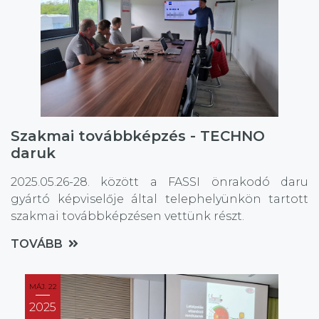
Szakmai továbbképzés - TECHNO
daruk
2025.05.26-28. között a FASSI önrakodó daru
gyártó képviselője által telephelyünkön tartott
szakmai továbbképzésen vettünk részt.
TOVÁBB
MÁJ. 22
2025