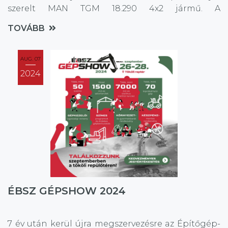
szerelt MAN TGM 18.290 4x2 jármű. A
személyemelő ~39m munkamagasságra és ~30 m
TOVÁBB
oldalkinyúlásra képes.
AUG. 07
2024
ÉBSZ GÉPSHOW 2024
7 év után kerül újra megszervezésre az Építőgép-