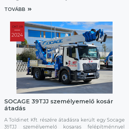
munkamagasságra és 12m oldalkinyúlásra képes,
TOVÁBB
míg maximális kosár teherbírása 300 kg.
OKT. 09
2024
SOCAGE 39TJJ személyemelő kosár
átadás
A Toldinet Kft. részére átadásra került egy Socage
39TJJ személyemelő kosaras felépítménnyel