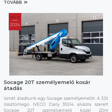
TOVÁBB
NOV. 12
2024
Socage 20T személyemelő kosár
átadás
Ismét átadtunk egy Socage személyemelőt. A 3,5t
össztömegű IVECO Daily 35S14 alvázra szerelt
Socage 20T személyemelő közel 20m