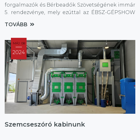
forgalmazók és Bérbeadók Szövetségének immár
5. rendezvénye, mely ezúttal az ÉBSZ-GÉPSHOW
nevet kapta.
TOVÁBB
MÁJ. 08
2024
Szemcseszóró kabinunk