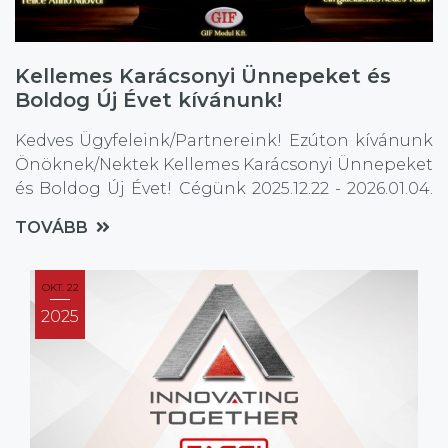
Kellemes Karácsonyi Ünnepeket és
Boldog Új Évet kívánunk!
Kedves Ügyfeleink/Partnereink! Ezúton kívánunk
Önöknek/Nektek Kellemes Karácsonyi Ünnepeket
és Boldog Új Évet! Cégünk 2025.12.22 - 2026.01.04.
között zárva tart! Nyitás: 2026.01.05. A GIF Modul
TOVÁBB
Kft. csapata
OKT. 22
2025