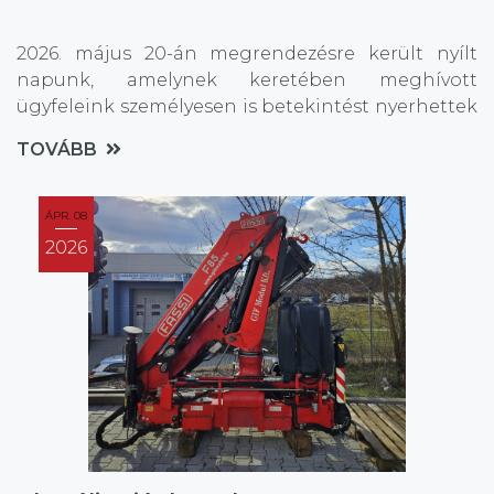
2026. május 20-án megrendezésre került nyílt
napunk, amelynek keretében meghívott
ügyfeleink személyesen is betekintést nyerhettek
vállalatunk működésébe és mindennapi szakmai
TOVÁBB
tevékenységébe.
ÁPR. 08
2026