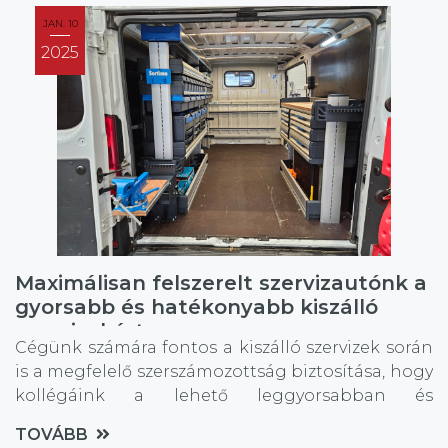
JAN. 10
2025
Maximálisan felszerelt szervizautónk a
gyorsabb és hatékonyabb kiszálló
szervizekért
Cégünk számára fontos a kiszálló szervizek során
is a megfelelő szerszámozottság biztosítása, hogy
kollégáink a lehető leggyorsabban és
leghatékonyabban végezhessék munkájukat.
TOVÁBB