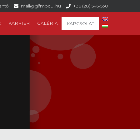
lentő
mail@gifmodul.hu
+36 (28) 545-530
K
KARRIER
GALÉRIA
KAPCSOLAT