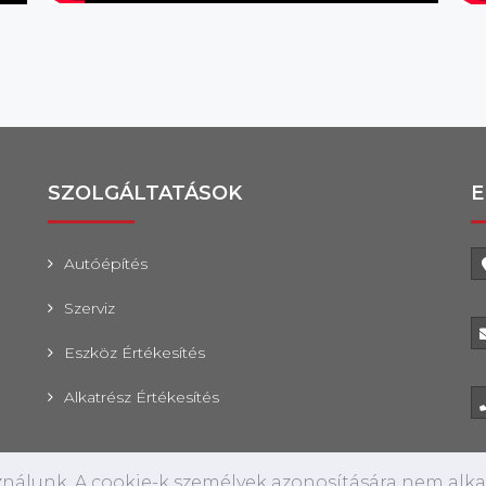
SZOLGÁLTATÁSOK
E
Autóépítés
Szerviz
Eszköz Értékesítés
Alkatrész Értékesítés
sználunk. A cookie-k személyek azonosítására nem alk