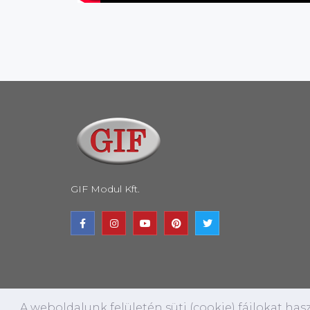
GIF Modul Kft.
A weboldalunk felületén süti (cookie) fájlokat ha