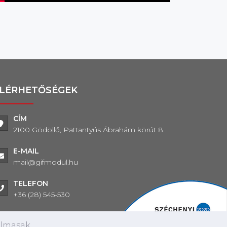
LÉRHETŐSÉGEK
CÍM
2100 Gödöllő, Pattantyús Ábrahám körút 8.
E-MAIL
mail@gifmodul.hu
TELEFON
+36 (28) 545-530
almasak,