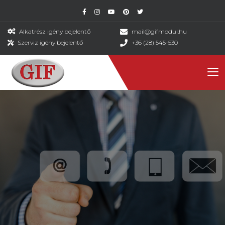
Alkatrész igény bejelentő
mail@gifmodul.hu
Szerviz igény bejelentő
+36 (28) 545-530