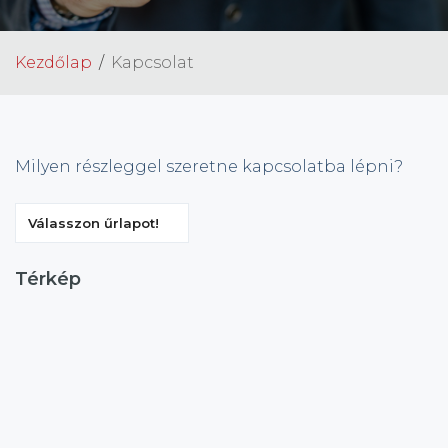
Kezdőlap
Kapcsolat
Milyen részleggel szeretne kapcsolatba lépni?
Válasszon űrlapot!
Térkép