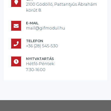
2100 Gödöllő, Pattantyús Ábrahám
körút 8.
E-MAIL
mail@gifmodul.hu
TELEFON
+36 (28) 545-530
NYITVATARTÁS
Hétfő-Péntek:
7:30-16:00