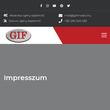
Alkatrész igény bejelentő
mail@gifmodul.hu
Szerviz igény bejelentő
+36 (28) 545-530
Impresszum