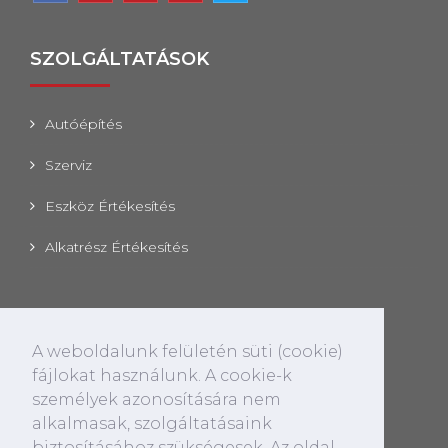
SZOLGÁLTATÁSOK
Autóépítés
Szerviz
Eszköz Értékesítés
Alkatrész Értékesítés
ELÉRHETŐSÉGEK
A weboldalunk felületén süti (cookie)
fájlokat használunk. A cookie-k
CÍM
2100 Gödöllő, Pattantyús Ábrahám körút 8.
személyek azonosítására nem
alkalmasak, szolgáltatásaink
E-MAIL
biztosításához szükségesek. Az oldal