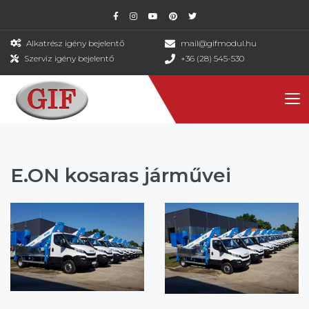
Alkatrész igény bejelentő
mail@gifmodul.hu
Szerviz igény bejelentő
+36 (28) 545-530
E.ON kosaras járművei