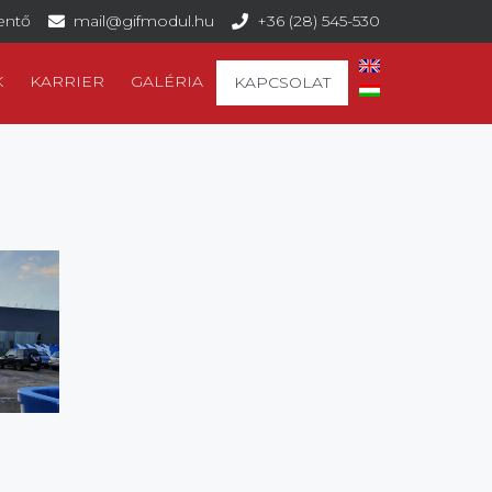
lentő
mail@gifmodul.hu
+36 (28) 545-530
K
KARRIER
GALÉRIA
KAPCSOLAT