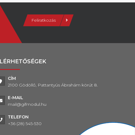
Feliratkozás
LÉRHETŐSÉGEK
CÍM
2100 Gödöllő, Pattantyús Ábrahám körút 8.
E-MAIL
mail@gifmodul.hu
TELEFON
+36 (28) 545-530