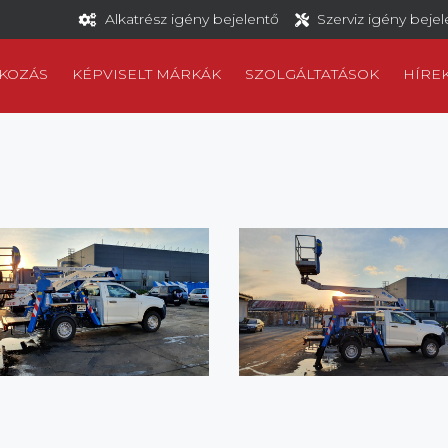
Alkatrész igény bejelentő
Szerviz igény beje
KOZÁS
KÉPVISELT MÁRKÁK
SZOLGÁLTATÁSOK
HÍRE