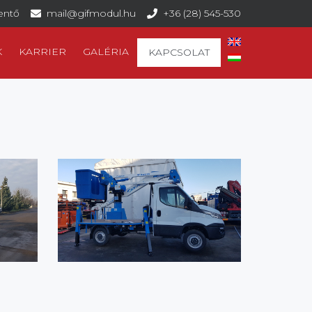
lentő
mail@gifmodul.hu
+36 (28) 545-530
K
KARRIER
GALÉRIA
KAPCSOLAT