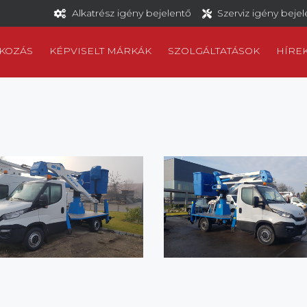
Alkatrész igény bejelentő
Szerviz igény beje
KOZÁS
KÉPVISELT MÁRKÁK
SZOLGÁLTATÁSOK
HÍRE