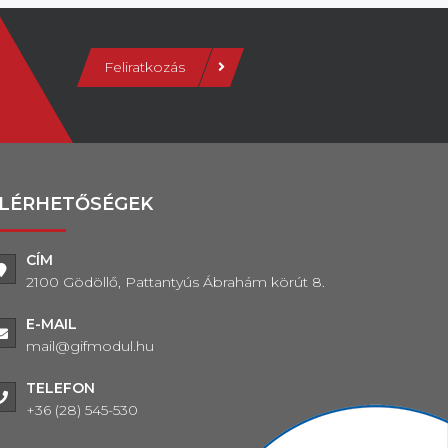
Feliratkozás
LÉRHETŐSÉGEK
CÍM
2100 Gödöllő, Pattantyús Ábrahám körút 8.
E-MAIL
mail@gifmodul.hu
TELEFON
+36 (28) 545-530