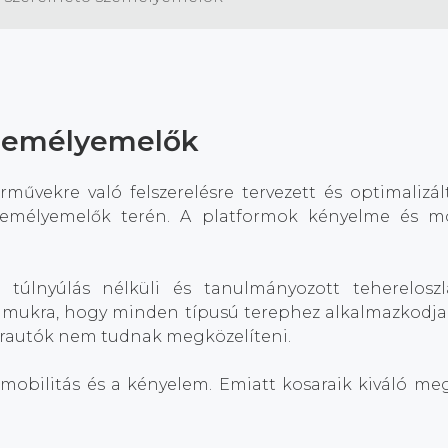
személyemelők
művekre való felszerelésre tervezett és optimalizá
zemélyemelők terén. A platformok kényelme és mo
úlnyúlás nélküli és tanulmányozott tehereloszl
 számukra, hogy minden típusú terephez alkalmazko
herautók nem tudnak megközelíteni.
 mobilitás és a kényelem. Emiatt kosaraik kiváló meg