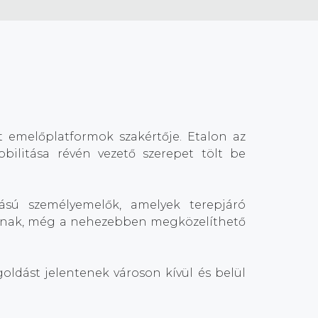
lt emelőplatformok szakértője. Etalon az
bilitása révén vezető szerepet tölt be
ású személyemelők, amelyek terepjáró
djanak, még a nehezebben megközelíthető
oldást jelentenek városon kívül és belül