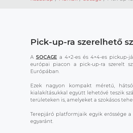
Pick-up-ra szerelhető 
A
SOCAGE
a 4×2-es és 4×4-es pickup-jár
európai piacon a pick-up-ra szerelt s
Európában.
Ezek nagyon kompakt méretű, hátsó t
kialakításukkal együtt lehetővé teszik
területeken is, amelyeket a szokásos te
Terepjáró platformjaik egyik erőssége a
egyaránt.