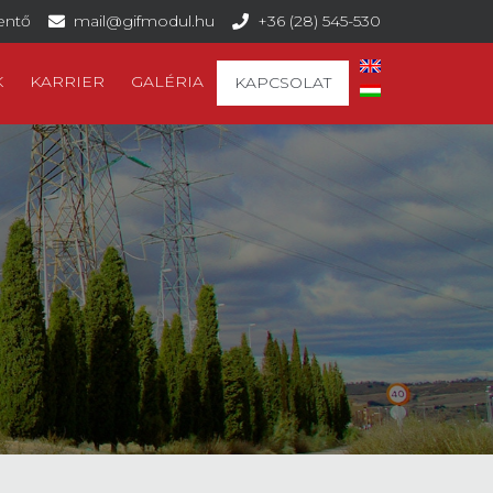
lentő
mail@gifmodul.hu
+36 (28) 545-530
K
KARRIER
GALÉRIA
KAPCSOLAT