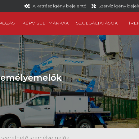
Alkatrész igény bejelentő
Szerviz igény beje
KOZÁS
KÉPVISELT MÁRKÁK
SZOLGÁLTATÁSOK
HÍRE
személyemelők
a szerelhető személyemelők