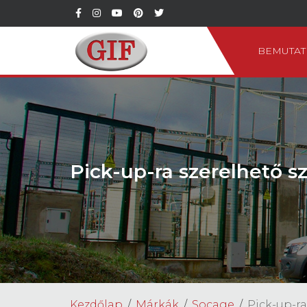
BEMUTAT
Pick-up-ra szerelhető 
Kezdőlap
Márkák
Socage
Pick-up-r