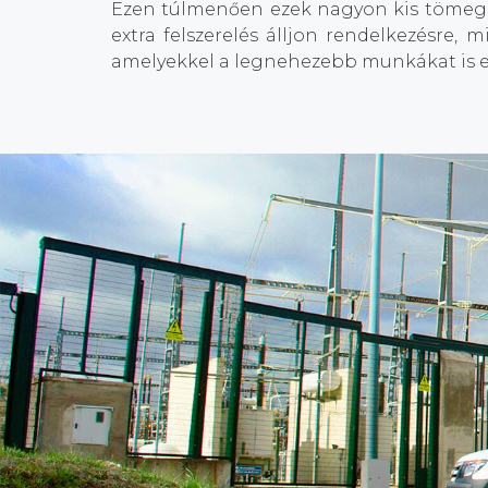
Ezen túlmenően ezek nagyon kis tömegű 
extra felszerelés álljon rendelkezésre,
amelyekkel a legnehezebb munkákat is e