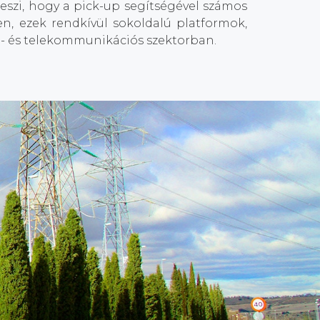
szi, hogy a pick-up segítségével számos
en, ezek rendkívül sokoldalú platformok,
- és telekommunikációs szektorban.