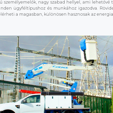
személyemelők, nagy szabad hellyel, ami lehetővé te
 minden ügyféltípushoz és munkához igazodva. Rövid
lérheti a magasban, különösen hasznosak az energia