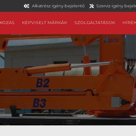
Alkatrész igény bejelentő
Szerviz igény beje
KOZÁS
KÉPVISELT MÁRKÁK
SZOLGÁLTATÁSOK
HÍRE