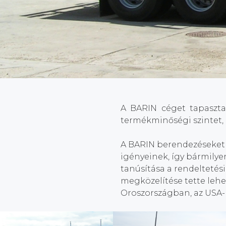
A BARIN céget tapaszta
termékminőségi szintet, a
A BARIN berendezéseket g
igényeinek, így bármilye
tanúsítása a rendeltetés
megközelítése tette leh
Oroszországban, az USA-b