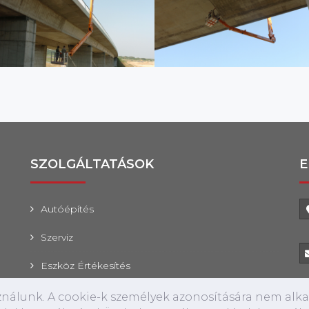
SZOLGÁLTATÁSOK
E
Autóépítés
Szerviz
Eszköz Értékesítés
Alkatrész Értékesítés
sználunk. A cookie-k személyek azonosítására nem alk