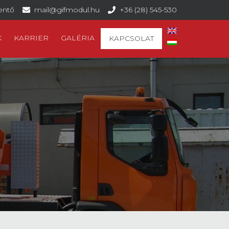
lentő
mail@gifmodul.hu
+36 (28) 545-530
K
KARRIER
GALÉRIA
KAPCSOLAT