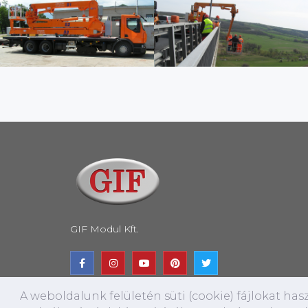
GIF Modul Kft.
A weboldalunk felületén süti (cookie) fájlokat ha