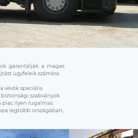
kik garantálják a magas
jtást ügyfeleik számára.
a vevők speciális
a biztonsági szabványok
A piac ilyen rugalmas
rópa legtöbb országában,