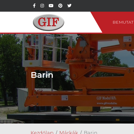
BEMUTAT
Barin
Kezdőlap
Márkák
Barin