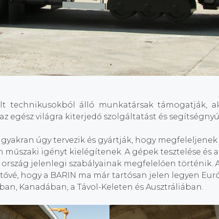
lt technikusokból álló munkatársak támogatják, a
z egész világra kiterjedő szolgáltatást és segítségnyú
yakran úgy tervezik és gyártják, hogy megfeleljenek 
n műszaki igényt kielégítenek. A gépek tesztelése és 
i ország jelenlegi szabályainak megfelelően történik. 
etővé, hogy a BARIN ma már tartósan jelen legyen Eu
an, Kanadában, a Távol-Keleten és Ausztráliában.