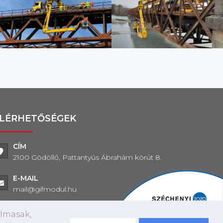
LÉRHETŐSÉGEK
CÍM
2100 Gödöllő, Pattantyús Ábrahám körút 8.
E-MAIL
mail@gifmodul.hu
TELEFON
almasak,
+36 (28) 545-530