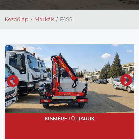
Kezdőlap
Márkák
FASSI
KISMÉRETŰ DARUK