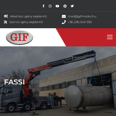
Alkatrész igény bejelentő
mail@gifmodul.hu
Szerviz igény bejelentő
+36 (28) 545-530
FASSI