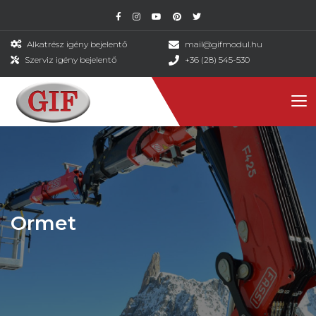
Alkatrész igény bejelentő
mail@gifmodul.hu
Szerviz igény bejelentő
+36 (28) 545-530
Ormet